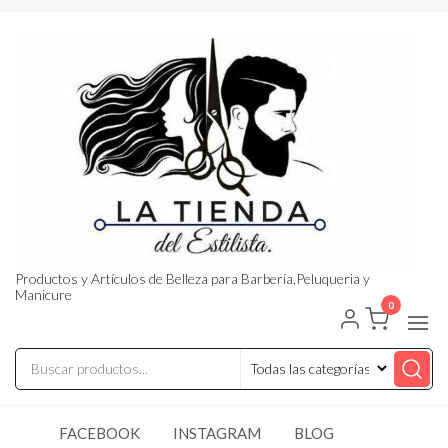
Saltar
al
contenido
Productos y Artículos de Belleza para Barberia,Peluqueria y
Manicure
0
FACEBOOK
INSTAGRAM
BLOG