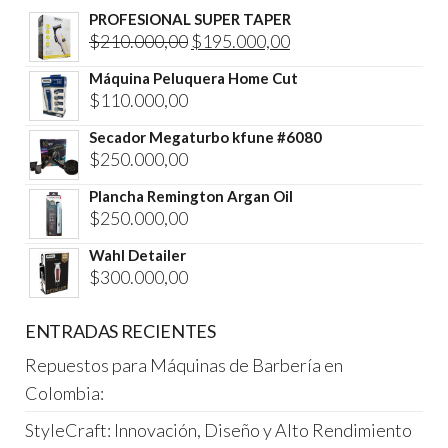
PROFESIONAL SUPER TAPER
El
El
$
210.000,00
$
195.000,00
precio
precio
Máquina Peluquera Home Cut
original
actual
$
110.000,00
era:
es:
Secador Megaturbo kfune #6080
$210.000,00.
$195.000,00.
$
250.000,00
Plancha Remington Argan Oil
$
250.000,00
Wahl Detailer
$
300.000,00
ENTRADAS RECIENTES
Repuestos para Máquinas de Barbería en
Colombia:
StyleCraft: Innovación, Diseño y Alto Rendimiento