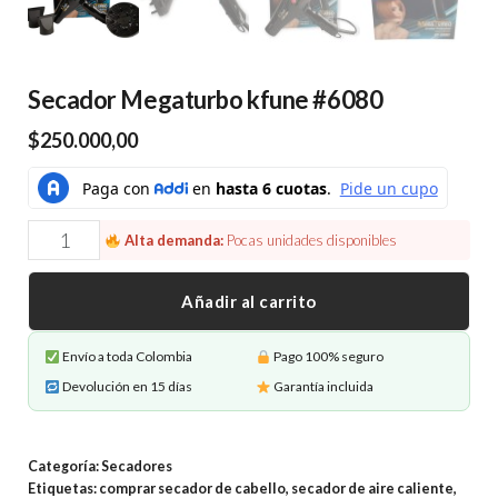
Secador Megaturbo kfune #6080
$
250.000,00
Secador
Alta demanda:
Pocas unidades disponibles
Megaturbo
kfune
Añadir al carrito
#6080
cantidad
Envío a toda Colombia
Pago 100% seguro
Devolución en 15 días
Garantía incluida
Categoría:
Secadores
Etiquetas:
comprar secador de cabello
,
secador de aire caliente
,