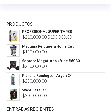
PRODUCTOS
PROFESIONAL SUPER TAPER
El
El
$
210.000,00
$
195.000,00
precio
precio
Máquina Peluquera Home Cut
original
actual
$
110.000,00
era:
es:
Secador Megaturbo kfune #6080
$210.000,00.
$195.000,00.
$
250.000,00
Plancha Remington Argan Oil
$
250.000,00
Wahl Detailer
$
300.000,00
ENTRADAS RECIENTES