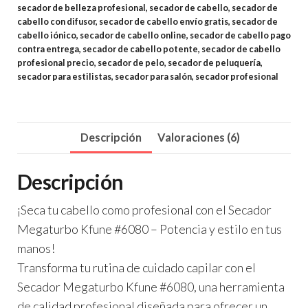
secador de belleza profesional
,
secador de cabello
,
secador de
cabello con difusor
,
secador de cabello envío gratis
,
secador de
cabello iónico
,
secador de cabello online
,
secador de cabello pago
contra entrega
,
secador de cabello potente
,
secador de cabello
profesional precio
,
secador de pelo
,
secador de peluquería
,
secador para estilistas
,
secador para salón
,
secador profesional
Descripción
Valoraciones (6)
Descripción
¡Seca tu cabello como profesional con el Secador
Megaturbo Kfune #6080 – Potencia y estilo en tus
manos!
Transforma tu rutina de cuidado capilar con el
Secador Megaturbo Kfune #6080
, una herramienta
de calidad profesional diseñada para ofrecer un