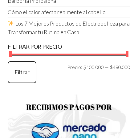
Barbería Profesional
Cómo el calor afecta realmente al cabello
Los 7 Mejores Productos de Electrobelleza para
Transformar tu Rutina en Casa
FILTRAR POR PRECIO
Pre
Pre
Precio:
$100.000
—
$480.000
Filtrar
mí
má