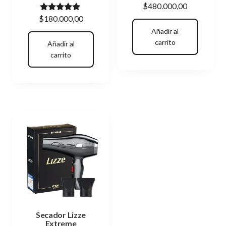
$
480.000,00
Valorado
$
180.000,00
con
Añadir al
5.00
de 5
carrito
Añadir al
carrito
Secador Lizze
Extreme