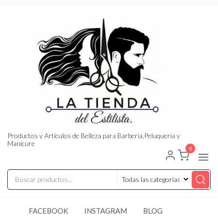
Saltar
al
contenido
Productos y Artículos de Belleza para Barberia,Peluqueria y
Manicure
0
FACEBOOK
INSTAGRAM
BLOG