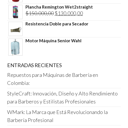
Plancha Remington Wet2straight
El
El
$
150.000,00
$
130.000,00
precio
precio
Resistencia Doble para Secador
original
actual
era:
es:
Motor Máquina Senior Wahl
$150.000,00.
$130.000,00.
ENTRADAS RECIENTES
Repuestos para Máquinas de Barbería en
Colombia:
StyleCraft: Innovación, Diseño y Alto Rendimiento
para Barberos y Estilistas Profesionales
WMark: La Marca que Está Revolucionando la
Barbería Profesional