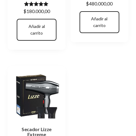
$
480.000,00
Valorado
$
180.000,00
con
Añadir al
5.00
de 5
carrito
Añadir al
carrito
Secador Lizze
Extreme