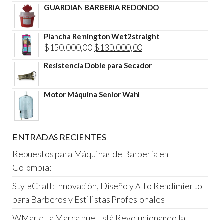
GUARDIAN BARBERIA REDONDO
Plancha Remington Wet2straight
El
El
$
150.000,00
$
130.000,00
precio
precio
Resistencia Doble para Secador
original
actual
era:
es:
Motor Máquina Senior Wahl
$150.000,00.
$130.000,00.
ENTRADAS RECIENTES
Repuestos para Máquinas de Barbería en
Colombia:
StyleCraft: Innovación, Diseño y Alto Rendimiento
para Barberos y Estilistas Profesionales
WMark: La Marca que Está Revolucionando la