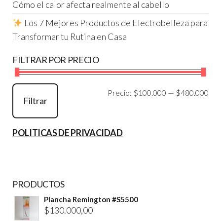
Cómo el calor afecta realmente al cabello
Los 7 Mejores Productos de Electrobelleza para
Transformar tu Rutina en Casa
FILTRAR POR PRECIO
Pre
Pre
Precio:
$100.000
—
$480.000
Filtrar
mí
má
POLITICAS DE PRIVACIDAD
PRODUCTOS
Plancha Remington #S5500
$
130.000,00