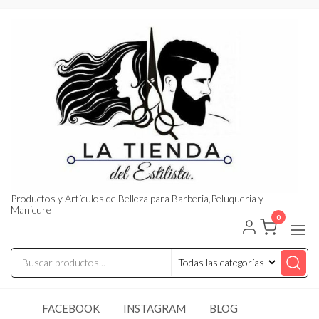
Saltar
al
contenido
Productos y Artículos de Belleza para Barberia,Peluqueria y
Manicure
0
FACEBOOK
INSTAGRAM
BLOG