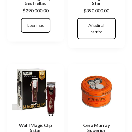
5estrellas
Star
$
290.000,00
$
390.000,00
Leer más
Añadir al
carrito
Wahl Magic Clip
Cera Murray
5star
Superior