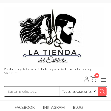
Saltar
al
contenido
Productos y Artículos de Belleza para Barberia,Peluqueria y
Manicure
0
FACEBOOK
INSTAGRAM
BLOG