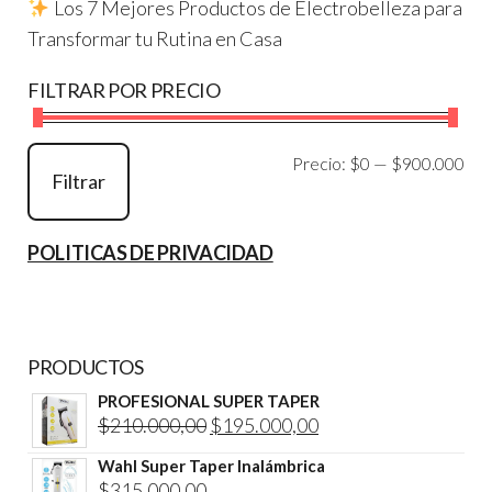
Los 7 Mejores Productos de Electrobelleza para
Transformar tu Rutina en Casa
FILTRAR POR PRECIO
Pre
Pre
Precio:
$0
—
$900.000
Filtrar
mí
má
POLITICAS DE PRIVACIDAD
PRODUCTOS
PROFESIONAL SUPER TAPER
El
El
$
210.000,00
$
195.000,00
precio
precio
Wahl Super Taper Inalámbrica
original
actual
$
315.000,00