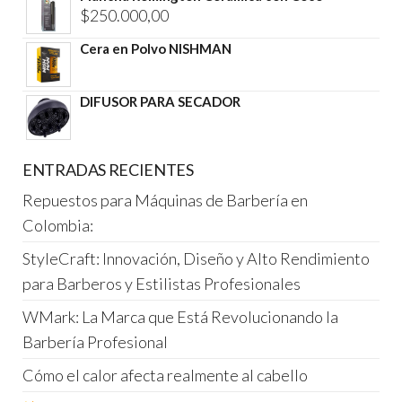
$210.000,00.
$195.000,00.
$
250.000,00
Cera en Polvo NISHMAN
DIFUSOR PARA SECADOR
ENTRADAS RECIENTES
Repuestos para Máquinas de Barbería en
Colombia:
StyleCraft: Innovación, Diseño y Alto Rendimiento
para Barberos y Estilistas Profesionales
WMark: La Marca que Está Revolucionando la
Barbería Profesional
Cómo el calor afecta realmente al cabello