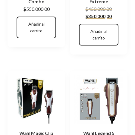
Combo
Extreme
El
$
550.000,00
$
450.000,00
El
precio
$
350.000,00
precio
original
Añadir al
actual
era:
carrito
Añadir al
es:
$450.000,0
carrito
$350.000,0
Wahl Magic Clip
Wahl Legend 5