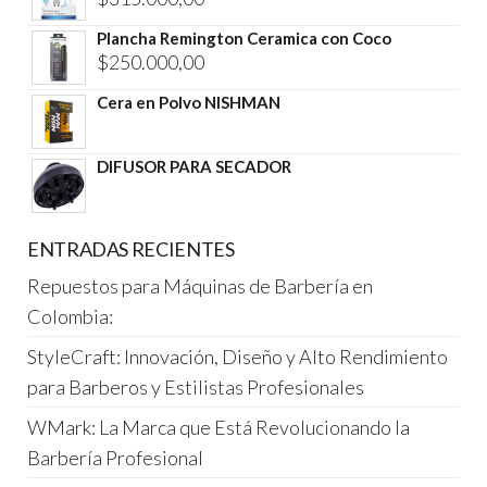
era:
es:
Plancha Remington Ceramica con Coco
$210.000,00.
$195.000,00.
$
250.000,00
Cera en Polvo NISHMAN
DIFUSOR PARA SECADOR
ENTRADAS RECIENTES
Repuestos para Máquinas de Barbería en
Colombia:
StyleCraft: Innovación, Diseño y Alto Rendimiento
para Barberos y Estilistas Profesionales
WMark: La Marca que Está Revolucionando la
Barbería Profesional