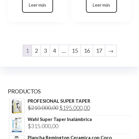
Leer más
Leer más
1
2
3
4
…
15
16
17
→
PRODUCTOS
PROFESIONAL SUPER TAPER
El
El
$
210.000,00
$
195.000,00
precio
precio
Wahl Super Taper Inalámbrica
original
actual
$
315.000,00
era:
es:
Plancha Remington Ceramica con Coco