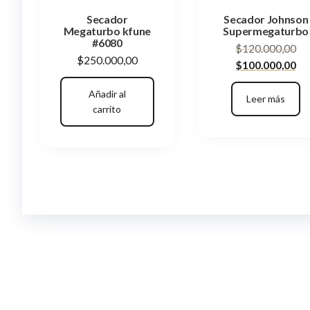
Secador
Secador Johnson
Megaturbo kfune
Supermegaturbo
#6080
El
$
120.000,00
$
250.000,00
El
pr
$
100.000,00
pre
ori
Añadir al
act
era
Leer más
carrito
es:
$1
$1