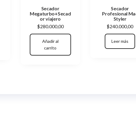
Secador
Secador
Megaturbo+Secad
Profesional Ma
or viajero
Styler
$
280.000,00
$
240.000,00
ecio
cio
ginal
Añadir al
Leer más
ual
:
carrito
20.000,00.
00.000,00.