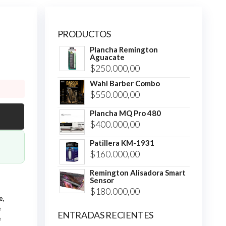
PRODUCTOS
Plancha Remington
Aguacate
$
250.000,00
Wahl Barber Combo
$
550.000,00
Plancha MQ Pro 480
$
400.000,00
Patillera KM-1931
$
160.000,00
Remington Alisadora Smart
Sensor
$
180.000,00
e
,
e
ENTRADAS RECIENTES
e