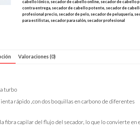
cabello iónico
,
secador de cabello online
,
secador de cabello 
contra entrega
,
secador de cabello potente
,
secador de cabell
profesional precio
,
secador de pelo
,
secador de peluquería
,
se
para estilistas
,
secador para salón
,
secador profesional
pción
Valoraciones (0)
a turbo
enta rápido ,con dos boquillas en carbono de diferentes
fibra capilar del flujo del secador, lo que lo convierte en 