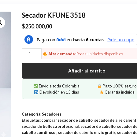
Secador KFUNE 3518
$
250.000,00
Secador
Alta demanda:
Pocas unidades disponibles
KFUNE
3518
Añadir al carrito
cantidad
Envío a toda Colombia
Pago 100% seguro
Devolución en 15 días
Garantía incluida
Categoría:
Secadores
Etiquetas:
comprar secador de cabello
,
secador de aire calient
secador de belleza profesional
,
secador de cabello
,
secador d
cabello con difusor
,
secador de cabello envío gratis
,
secador d