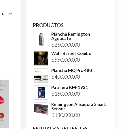
ema de
PRODUCTOS
Plancha Remington
Aguacate
$
250.000,00
Wahl Barber Combo
$
550.000,00
Plancha MQ Pro 480
$
400.000,00
Patillera KM-1931
$
160.000,00
Remington Alisadora Smart
Sensor
$
180.000,00
ENTRADAS RECIENTES