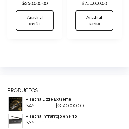
$
350.000,00
$
250.000,00
Añadir al
Añadir al
carrito
carrito
PRODUCTOS
Plancha Lizze Extreme
El
El
$
450.000,00
$
350.000,00
precio
precio
Plancha Infrarrojo en Frío
original
actual
$
350.000,00