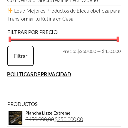
Cómo el calor afecta realmente al cabello
Los 7 Mejores Productos de Electrobelleza para
Transformar tu Rutina en Casa
FILTRAR POR PRECIO
Pre
Pre
Precio:
$250.000
—
$450.000
Filtrar
mí
má
POLITICAS DE PRIVACIDAD
PRODUCTOS
Plancha Lizze Extreme
El
El
$
450.000,00
$
350.000,00
precio
precio