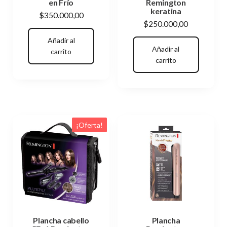
en Frío
Remington
keratina
$
350.000,00
$
250.000,00
Añadir al
Añadir al
carrito
carrito
¡Oferta!
Plancha cabello
Plancha