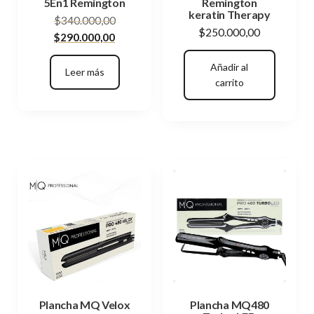
5En1 Remington
Remington
keratin Therapy
El
$
340.000,00
$
250.000,00
El
precio
$
290.000,00
precio
original
Añadir al
actual
era:
Leer más
carrito
es:
$340.000,00.
$290.000,00.
Plancha MQ Velox
Plancha MQ480