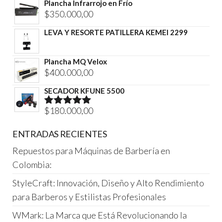
Plancha Infrarrojo en Frío
original
actual
$
350.000,00
era:
es:
LEVA Y RESORTE PATILLERA KEMEI 2299
$450.000,00.
$350.000,00.
Plancha MQ Velox
$
400.000,00
SECADOR KFUNE 5500
$
180.000,00
Valorado
con
5.00
de
5
ENTRADAS RECIENTES
Repuestos para Máquinas de Barbería en
Colombia:
StyleCraft: Innovación, Diseño y Alto Rendimiento
para Barberos y Estilistas Profesionales
WMark: La Marca que Está Revolucionando la