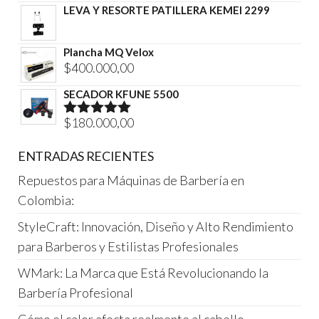
era:
es:
LEVA Y RESORTE PATILLERA KEMEI 2299
$450.000,00.
$350.000,00.
Plancha MQ Velox
$
400.000,00
SECADOR KFUNE 5500
$
180.000,00
Valorado
con
5.00
de
5
ENTRADAS RECIENTES
Repuestos para Máquinas de Barbería en
Colombia:
StyleCraft: Innovación, Diseño y Alto Rendimiento
para Barberos y Estilistas Profesionales
WMark: La Marca que Está Revolucionando la
Barbería Profesional