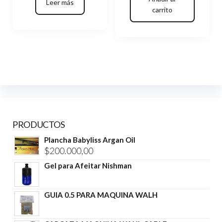
actual
era:
Leer más
carrito
es:
$340.000,00.
$290.000,00.
PRODUCTOS
Plancha Babyliss Argan Oil
$
200.000,00
Gel para Afeitar Nishman
GUIA 0.5 PARA MAQUINA WALH