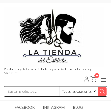
Saltar
al
contenido
Productos y Artículos de Belleza para Barberia,Peluqueria y
Manicure
0
FACEBOOK
INSTAGRAM
BLOG