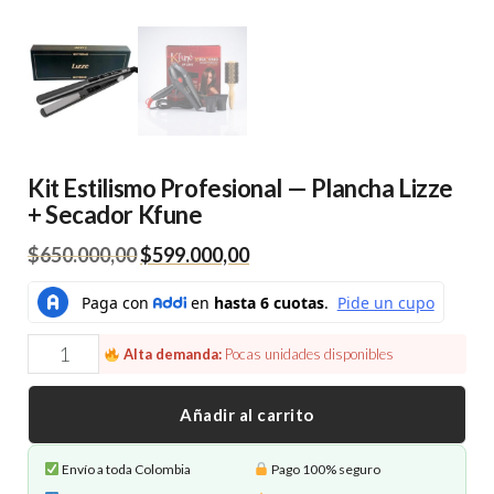
Kit Estilismo Profesional — Plancha Lizze
+ Secador Kfune
El
El
$
650.000,00
$
599.000,00
precio
precio
original
actual
era:
es:
Kit
Alta demanda:
Pocas unidades disponibles
$650.000,00.
$599.000,00.
Estilismo
Profesional
Añadir al carrito
—
Plancha
Envío a toda Colombia
Pago 100% seguro