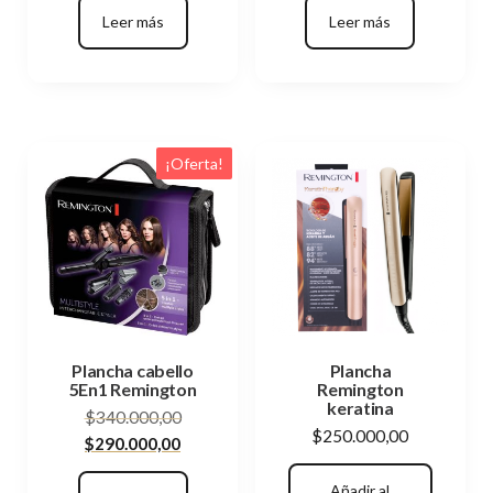
Leer más
Leer más
¡Oferta!
Plancha cabello
Plancha
5En1 Remington
Remington
keratina
El
$
340.000,00
$
250.000,00
El
precio
$
290.000,00
precio
original
Añadir al