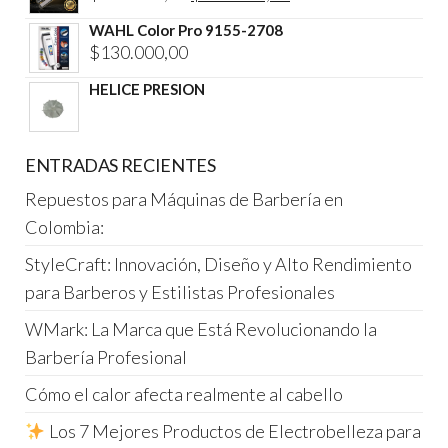
precio
precio
WAHL Color Pro 9155-2708
original
actual
$
130.000,00
era:
es:
HELICE PRESION
$450.000,00.
$350.000,00.
ENTRADAS RECIENTES
Repuestos para Máquinas de Barbería en
Colombia:
StyleCraft: Innovación, Diseño y Alto Rendimiento
para Barberos y Estilistas Profesionales
WMark: La Marca que Está Revolucionando la
Barbería Profesional
Cómo el calor afecta realmente al cabello
Los 7 Mejores Productos de Electrobelleza para