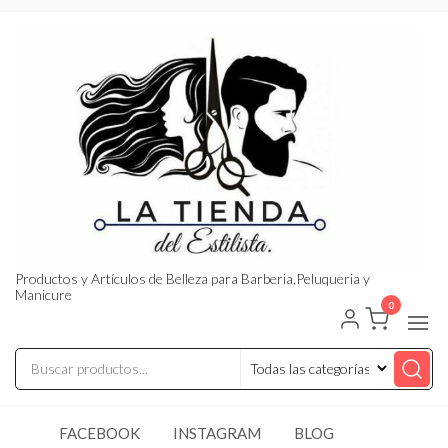
Saltar
al
contenido
Productos y Artículos de Belleza para Barberia,Peluqueria y
Manicure
0
FACEBOOK
INSTAGRAM
BLOG