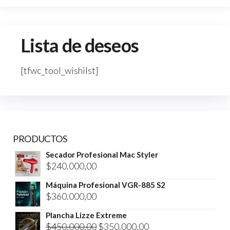
Lista de deseos
[tfwc_tool_wishilst]
PRODUCTOS
Secador Profesional Mac Styler
$
240.000,00
Máquina Profesional VGR-885 S2
$
360.000,00
Plancha Lizze Extreme
El
El
$
450.000,00
$
350.000,00