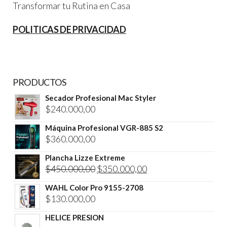
Transformar tu Rutina en Casa
POLITICAS DE PRIVACIDAD
PRODUCTOS
Secador Profesional Mac Styler
$
240.000,00
Máquina Profesional VGR-885 S2
$
360.000,00
Plancha Lizze Extreme
El
El
$
450.000,00
$
350.000,00
precio
precio
WAHL Color Pro 9155-2708
original
actual
$
130.000,00
era:
es:
HELICE PRESION
$450.000,00.
$350.000,00.