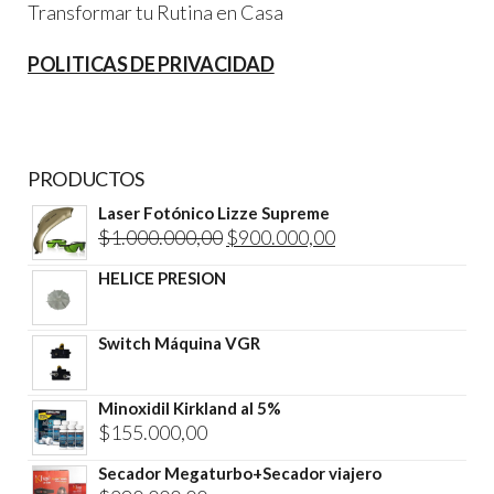
Transformar tu Rutina en Casa
POLITICAS DE PRIVACIDAD
PRODUCTOS
Laser Fotónico Lizze Supreme
El
El
$
1.000.000,00
$
900.000,00
precio
precio
HELICE PRESION
original
actual
era:
es:
Switch Máquina VGR
$1.000.000,00.
$900.000,00.
Minoxidil Kirkland al 5%
$
155.000,00
Secador Megaturbo+Secador viajero