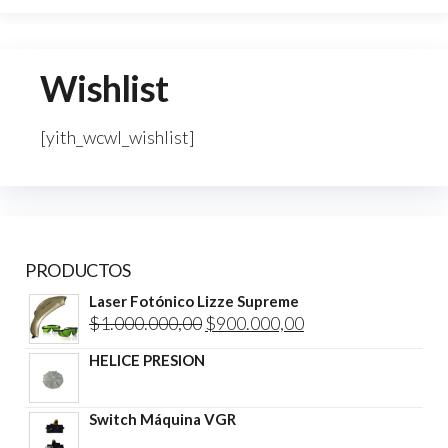
Wishlist
[yith_wcwl_wishlist]
PRODUCTOS
Laser Fotónico Lizze Supreme
El
El
$
1.000.000,00
$
900.000,00
precio
precio
HELICE PRESION
original
actual
era:
es:
Switch Máquina VGR
$1.000.000,00.
$900.000,00.