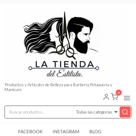
Saltar
al
contenido
Productos y Artículos de Belleza para Barberia,Peluqueria y
Manicure
0
FACEBOOK
INSTAGRAM
BLOG