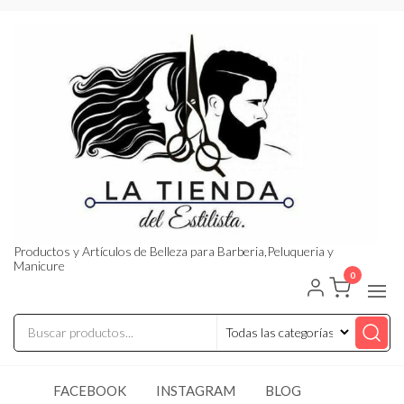
Saltar
al
contenido
Productos y Artículos de Belleza para Barberia,Peluqueria y
Manicure
0
FACEBOOK
INSTAGRAM
BLOG