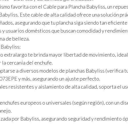
ismo favorita con el
Cable para Plancha Babyliss
, un repue
byliss. Este cable de alta calidad ofrece una solución prác
ñados, asegurando que tu plancha siga siendo tan eficient
les y usuarios domésticos que buscan comodidad y rendimien
na de belleza.
 Babyliss:
o extralargo te brinda mayor libertad de movimiento, ideal
r la cercanía del enchufe.
tarse a diversos modelos de planchas Babyliss (verifica t
073EPE y más, asegurando un ajuste perfecto.
es resistentes y aislamiento de alta calidad, soporta el us
nchufes europeos o universales (según región), con un di
anejo.
izada por Babyliss, asegurando seguridad y rendimiento ó