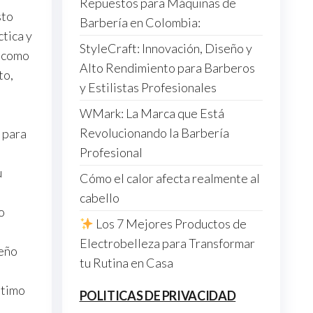
Repuestos para Máquinas de
sto
Barbería en Colombia:
tica y
StyleCraft: Innovación, Diseño y
e como
Alto Rendimiento para Barberos
to,
y Estilistas Profesionales
WMark: La Marca que Está
Revolucionando la Barbería
 para
Profesional
u
Cómo el calor afecta realmente al
cabello
o
Los 7 Mejores Productos de
Electrobelleza para Transformar
seño
tu Rutina en Casa
ptimo
POLITICAS DE PRIVACIDAD