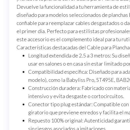
Devuelve la funcionalidad a tu herramienta de estil
diseñado para modelos seleccionados de planchas Ba
confiable para reemplazar cables desgastados o da
el primer día. Perfecto para estilistas profesiona
este accesorio es el complemento ideal para tu ruti
Características destacadas del Cable para Plancha
Longitud extendida de 2.5 a 3 metros:
Su diseñ
usar en salones o en casa sin estar limitado po
Compatibilidad específica:
Diseñado para adap
modelo), como la Babyliss Pro, ST495E, BAB2
Construcción duradera:
Fabricado con material
intensivo y evita desgaste o cortocircuitos.
Conector tipo plug estándar:
Compatible con e
giratorio que previene enredos y facilita el m
Repuesto 100% original:
Autenticidad garant
sin riesgos asociados a imitaciones.