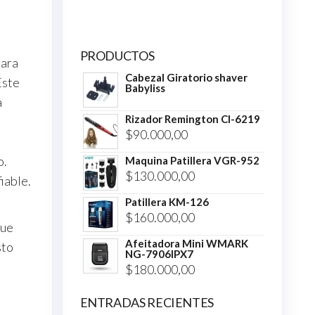
PRODUCTOS
para
Cabezal Giratorio shaver
Este
Babyliss
a
Rizador Remington CI-6219
$
90.000,00
o.
Maquina Patillera VGR-952
$
130.000,00
iable.
Patillera KM-126
$
160.000,00
gue
Afeitadora Mini WMARK
sto
NG-7906IPX7
$
180.000,00
ENTRADAS RECIENTES