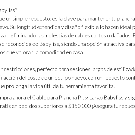
abyliss?
ue un simple repuesto: es la clave para mantener tu plancha
evo. Su longitud extendida y diseño flexible lo hacen ideal 
izan, eliminando las molestias de cables cortos o dañados. 
ad reconocida de Babyliss, siendo una opción atractiva par
ios que valoran la comodidad en casa.
n restricciones, perfecto para sesiones largas de estilizad
fracción del costo de un equipo nuevo, con un repuesto conf
e prolonga la vida útil de tu herramienta favorita.
ompra ahora el
Cable para Plancha Plug Largo Babyliss
y si
gratis en pedidos superiores a $150.000
¡Asegura tu repue