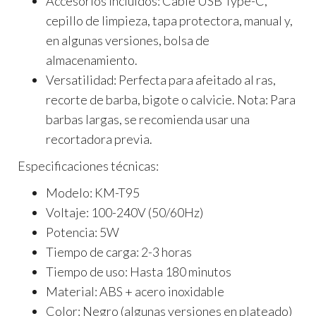
Accesorios incluidos:
Cable USB Type-C,
cepillo de limpieza, tapa protectora, manual y,
en algunas versiones, bolsa de
almacenamiento.
Versatilidad:
Perfecta para afeitado al ras,
recorte de barba, bigote o calvicie. Nota: Para
barbas largas, se recomienda usar una
recortadora previa.
Especificaciones técnicas:
Modelo:
KM-T95
Voltaje:
100-240V (50/60Hz)
Potencia:
5W
Tiempo de carga:
2-3 horas
Tiempo de uso:
Hasta 180 minutos
Material:
ABS + acero inoxidable
Color:
Negro (algunas versiones en plateado)