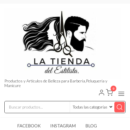
Saltar
al
contenido
Productos y Artículos de Belleza para Barberia,Peluqueria y
Manicure
0
FACEBOOK
INSTAGRAM
BLOG