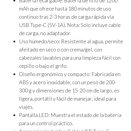
Batería recargable:
Batería de litio de 1200
mAh que ofrece hasta 180 minutos de uso
continuo tras 2-3 horas de carga rápida vía
USB Type-C (5V-1A). Nota: Solo incluye cable
de carga, no adaptador.
Uso húmedo/seco:
Resistente al agua, permite
afeitado en seco o con crema/gel, con
cabezales lavables para una limpieza fácil con
cepillo o bajo el grifo.
Diseño ergonómico y compacto:
Fabricada en
ABS y acero inoxidable, con un peso de 200-
300 g y dimensiones de 15-20 cm de largo, es
ligera, portátil y fácil de manejar, ideal para
viajes.
Pantalla LED:
Muestra el estado de la batería
para un control práctico.