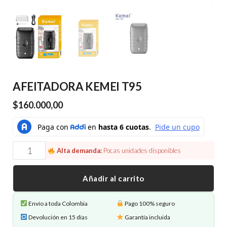
AFEITADORA KEMEI T95
$
160.000,00
AFEITADORA
Alta demanda:
Pocas unidades disponibles
KEMEI
T95
Añadir al carrito
cantidad
Envío a toda Colombia
Pago 100% seguro
Devolución en 15 días
Garantía incluida