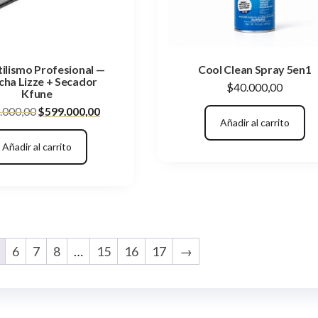
tilismo Profesional —
Cool Clean Spray 5en1
cha Lizze + Secador
$
40.000,00
Kfune
El
El
.000,00
$
599.000,00
Añadir al carrito
precio
precio
original
actual
Añadir al carrito
era:
es:
$650.000,00.
$599.000,00.
6
7
8
…
15
16
17
→