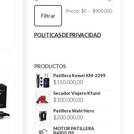
Precio
Precio
Precio:
$0
—
$900.000
Filtrar
mínimo
máximo
POLITICAS DE PRIVACIDAD
PRODUCTOS
Patillera Kemei KM-2299
$
150.000,00
Secador Viajero Kfuné
$
100.000,00
Patillera Wahl Hero
$
200.000,00
MOTOR PATILLERA
BABYLISS