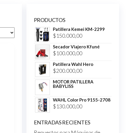
PRODUCTOS
Patillera Kemei KM-2299
$
150.000,00
Secador Viajero Kfuné
$
100.000,00
Patillera Wahl Hero
$
200.000,00
MOTOR PATILLERA
BABYLISS
WAHL Color Pro 9155-2708
$
130.000,00
ENTRADAS RECIENTES
Repuestos para Máquinas de