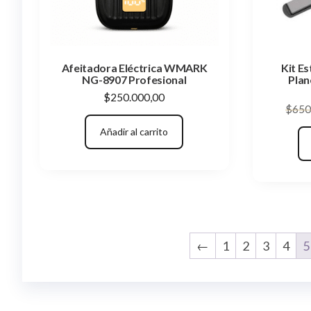
Afeitadora Eléctrica WMARK
Kit Es
NG-8907 Profesional
Plan
$
250.000,00
$
650
Añadir al carrito
←
1
2
3
4
5