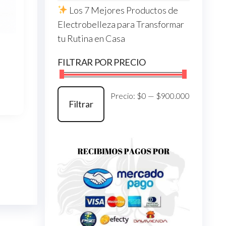
Los 7 Mejores Productos de
Electrobelleza para Transformar
tu Rutina en Casa
FILTRAR POR PRECIO
Precio
Precio
Precio:
$0
—
$900.000
Filtrar
mínimo
máximo