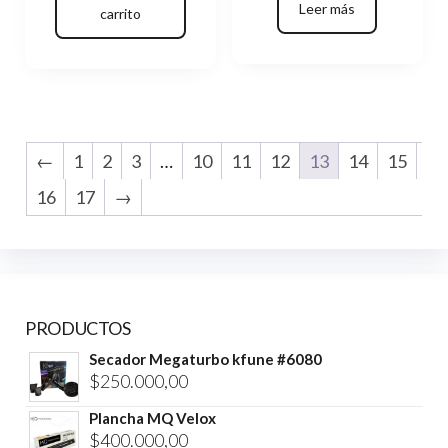
Leer más
carrito
←
1
2
3
…
10
11
12
13
14
15
16
17
→
PRODUCTOS
Secador Megaturbo kfune #6080
$
250.000,00
Plancha MQ Velox
$
400.000,00