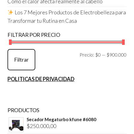
Cómo el calor afecta realmente al cabello
Los 7 Mejores Productos de Electrobelleza para
Transformar tu Rutina en Casa
FILTRAR POR PRECIO
Pre
Pre
Precio:
$0
—
$900.000
Filtrar
mí
má
POLITICAS DE PRIVACIDAD
PRODUCTOS
Secador Megaturbo kfune #6080
$
250.000,00