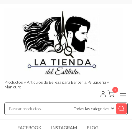
Saltar
al
contenido
Productos y Artículos de Belleza para Barberia,Peluqueria y
Manicure
0
FACEBOOK
INSTAGRAM
BLOG