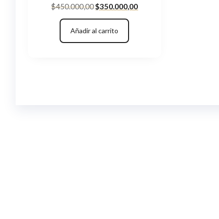
El
El
$
450.000,00
$
350.000,00
precio
precio
original
actual
Añadir al carrito
era:
es:
$450.000,00.
$350.000,00.