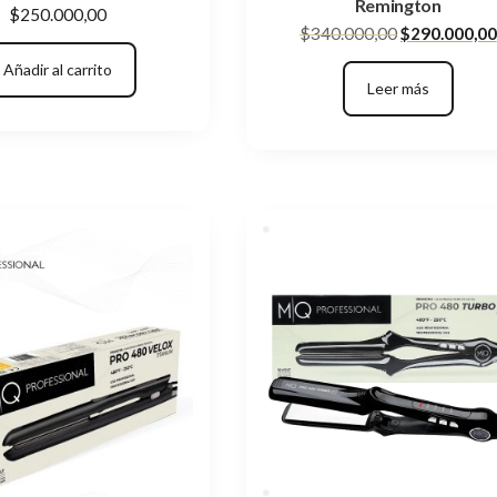
Remington
$
250.000,00
El
$
340.000,00
$
290.000,00
precio
Añadir al carrito
original
Leer más
era:
$340.000,00