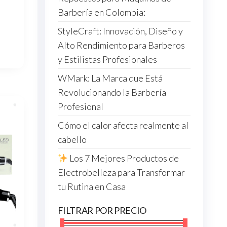
Barbería en Colombia:
El
precio
StyleCraft: Innovación, Diseño y
actual
Alto Rendimiento para Barberos
es:
y Estilistas Profesionales
.
$290.000,00.
WMark: La Marca que Está
Revolucionando la Barbería
Profesional
Cómo el calor afecta realmente al
cabello
Los 7 Mejores Productos de
Electrobelleza para Transformar
tu Rutina en Casa
FILTRAR POR PRECIO