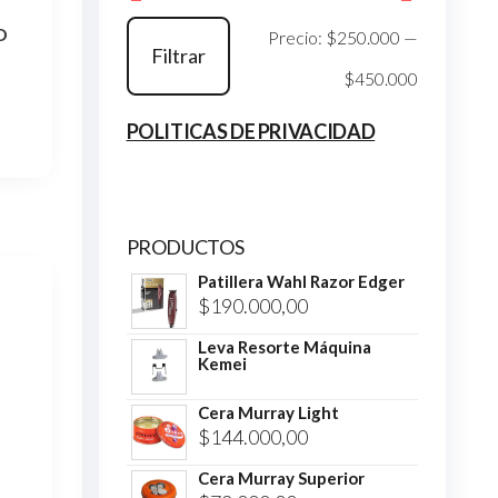
D
Precio
Precio
Precio:
$250.000
—
Filtrar
mínimo
máximo
$450.000
POLITICAS DE PRIVACIDAD
PRODUCTOS
Patillera Wahl Razor Edger
$
190.000,00
Leva Resorte Máquina
Kemei
Cera Murray Light
$
144.000,00
Cera Murray Superior