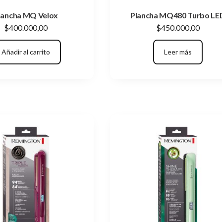
lancha MQ Velox
Plancha MQ480 Turbo LE
$
400.000,00
$
450.000,00
Añadir al carrito
Leer más