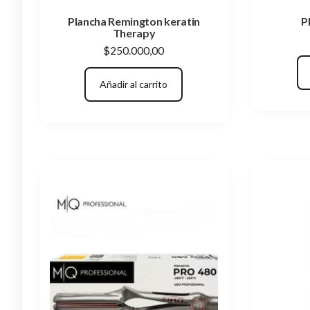
Plancha Remington keratin
P
Therapy
$
250.000,00
Añadir al carrito