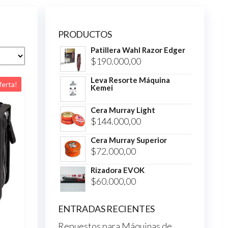
PRODUCTOS
Patillera Wahl Razor Edger
$
190.000,00
Leva Resorte Máquina
ferta!
Kemei
Cera Murray Light
$
144.000,00
Cera Murray Superior
$
72.000,00
Rizadora EVOK
$
60.000,00
ENTRADAS RECIENTES
Repuestos para Máquinas de