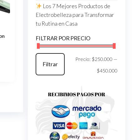
Los 7 Mejores Productos de
Electrobelleza para Transformar
tu Rutina en Casa
on
FILTRAR POR PRECIO
Precio
Precio
Precio:
$250.000
—
Filtrar
mínimo
máximo
$450.000