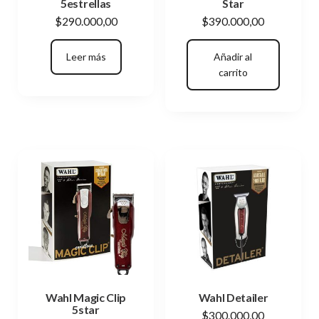
5estrellas
Star
$
290.000,00
$
390.000,00
Leer más
Añadir al
carrito
Wahl Magic Clip
Wahl Detailer
5star
$
300.000,00