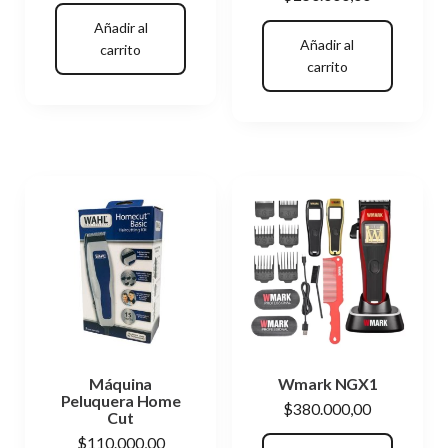
Añadir al
Añadir al
carrito
carrito
Máquina
Wmark NGX1
Peluquera Home
$
380.000,00
Cut
$
110.000,00