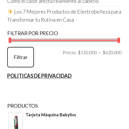
Cómo el calor afecta realmente al cabello
Los 7 Mejores Productos de Electrobelleza para
Transformar tu Rutina en Casa
FILTRAR POR PRECIO
Pre
Pre
Precio:
$110.000
—
$620.000
Filtrar
mí
má
POLITICAS DE PRIVACIDAD
PRODUCTOS
Tarjeta Máquina Babyliss