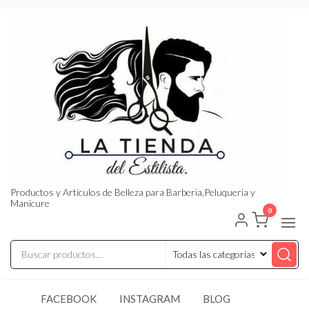
Saltar
al
contenido
Productos y Artículos de Belleza para Barberia,Peluqueria y
Manicure
0
FACEBOOK
INSTAGRAM
BLOG