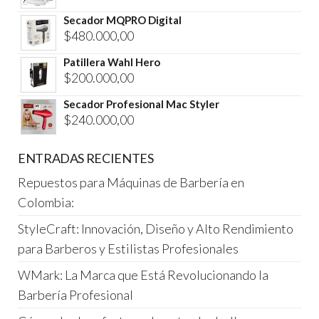
precio
precio
Secador MQPRO Digital
original
actual
$
480.000,00
era:
es:
Patillera Wahl Hero
$500.000,00.
$400.000,00.
$
200.000,00
Secador Profesional Mac Styler
$
240.000,00
ENTRADAS RECIENTES
Repuestos para Máquinas de Barbería en
Colombia:
StyleCraft: Innovación, Diseño y Alto Rendimiento
para Barberos y Estilistas Profesionales
WMark: La Marca que Está Revolucionando la
Barbería Profesional