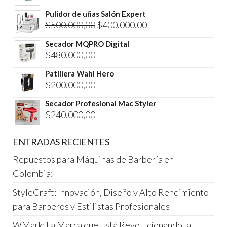
Pulidor de uñas Salón Expert
El
El
$
500.000,00
$
400.000,00
precio
precio
Secador MQPRO Digital
original
actual
$
480.000,00
era:
es:
Patillera Wahl Hero
$500.000,00.
$400.000,00.
$
200.000,00
Secador Profesional Mac Styler
$
240.000,00
ENTRADAS RECIENTES
Repuestos para Máquinas de Barbería en
Colombia:
StyleCraft: Innovación, Diseño y Alto Rendimiento
para Barberos y Estilistas Profesionales
WMark: La Marca que Está Revolucionando la