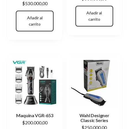
$
530.000,00
Añadir al
Añadir al
carrito
carrito
Maquina VGR-653
Wahl Designer
Classic Series
$
200.000,00
$
250.000,00